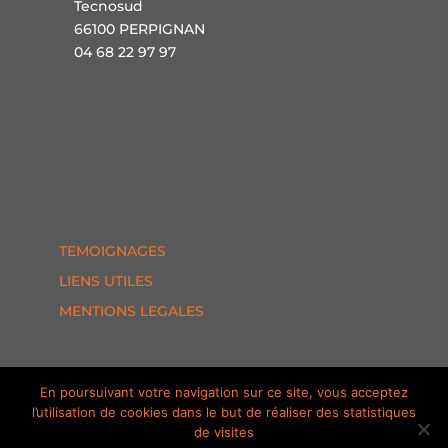
Tecnosud
66100 PERPIGNAN
04 68 22 97 97
TEMOIGNAGES
LIENS UTILES
MENTIONS LEGALES
En poursuivant votre navigation sur ce site, vous acceptez
l’utilisation de cookies dans le but de réaliser des statistiques
de visites
Société d'expertise-comptable inscrite à l'Ordre des